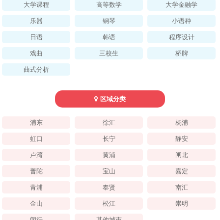
大学课程
高等数学
大学金融学
乐器
钢琴
小语种
日语
韩语
程序设计
戏曲
三校生
桥牌
曲式分析
区域分类
1
2
浦东
徐汇
杨浦
虹口
长宁
静安
卢湾
黄浦
闸北
普陀
宝山
嘉定
青浦
奉贤
南汇
金山
松江
崇明
闵行
其他城市