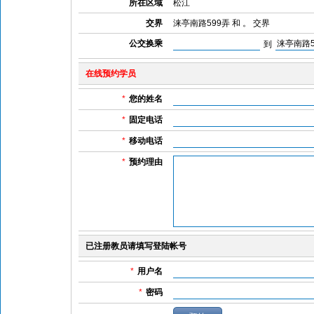
所在区域
松江
交界
涞亭南路599弄 和 。 交界
公交换乘
到
在线预约学员
*
您的姓名
*
固定电话
*
移动电话
*
预约理由
已注册教员请填写登陆帐号
*
用户名
*
密码