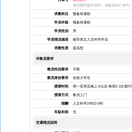
订单号
D25325
电话预约该学员时，请提供此订单号
求教科目
预备班课程
学员年级
预备班课程
学员性别
男
学员情况描述
辅导英文人文科学作业
求教性质
提高型
对教员要求
教员性别要求
不限
教员身份要求
名校大学生
授课时间
周一至周五晚上 6点后 每周2-3次都可
授课方式
教员上门
报酬
人文科学240/2小时
车贴补助
无
交通情况说明