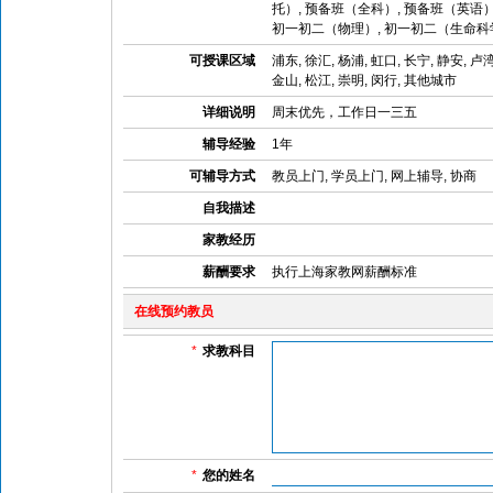
托）, 预备班（全科）, 预备班（英语）
初一初二（物理）, 初一初二（生命科学
可授课区域
浦东, 徐汇, 杨浦, 虹口, 长宁, 静安, 卢
金山, 松江, 崇明, 闵行, 其他城市
详细说明
周末优先，工作日一三五
辅导经验
1年
可辅导方式
教员上门, 学员上门, 网上辅导, 协商
自我描述
家教经历
薪酬要求
执行上海家教网薪酬标准
在线预约教员
*
求教科目
*
您的姓名