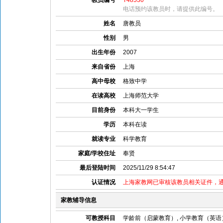
教员编号
T48530
电话预约该教员时，请提供此编号。
姓名
唐教员
性别
男
出生年份
2007
来自省份
上海
高中母校
格致中学
在读高校
上海师范大学
目前身份
本科大一学生
学历
本科在读
就读专业
科学教育
家庭/学校住址
奉贤
最后登陆时间
2025/11/29 8:54:47
认证情况
上海家教网已审核该教员相关证件，
家教辅导信息
可教授科目
学龄前（启蒙教育）, 小学教育（英语）