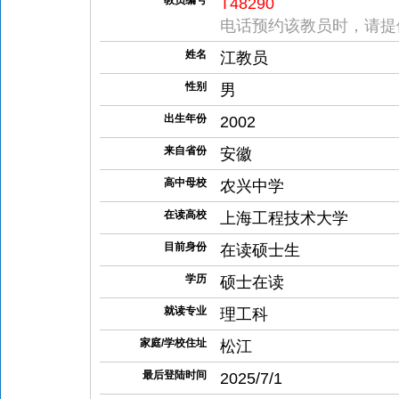
教员编号
T48290
电话预约该教员时，请提
姓名
江教员
性别
男
出生年份
2002
来自省份
安徽
高中母校
农兴中学
在读高校
上海工程技术大学
目前身份
在读硕士生
学历
硕士在读
就读专业
理工科
家庭/学校住址
松江
最后登陆时间
2025/7/1