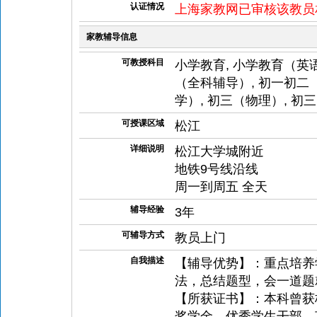
认证情况
上海家教网已审核该教员
家教辅导信息
可教授科目
小学教育, 小学教育（英语
（全科辅导）, 初一初二（
学）, 初三（物理）, 初
可授课区域
松江
详细说明
松江大学城附近
地铁9号线沿线
周一到周五 全天
辅导经验
3年
可辅导方式
教员上门
自我描述
【辅导优势】：重点培养
法，总结题型，会一道题
【所获证书】：本科曾获
奖学金，优秀学生干部，