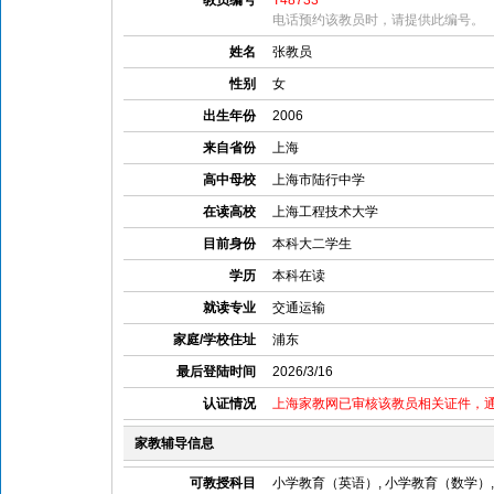
教员编号
T48733
电话预约该教员时，请提供此编号。
姓名
张教员
性别
女
出生年份
2006
来自省份
上海
高中母校
上海市陆行中学
在读高校
上海工程技术大学
目前身份
本科大二学生
学历
本科在读
就读专业
交通运输
家庭/学校住址
浦东
最后登陆时间
2026/3/16
认证情况
上海家教网已审核该教员相关证件，
家教辅导信息
可教授科目
小学教育（英语）, 小学教育（数学）,