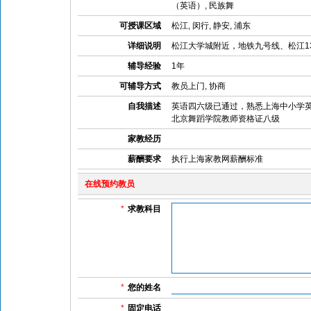
（英语）, 民族舞
可授课区域
松江, 闵行, 静安, 浦东
详细说明
松江大学城附近，地铁九号线、松江1
辅导经验
1年
可辅导方式
教员上门, 协商
自我描述
英语四六级已通过，熟悉上海中小学
北京舞蹈学院教师资格证八级
家教经历
薪酬要求
执行上海家教网薪酬标准
在线预约教员
*
求教科目
*
您的姓名
*
固定电话